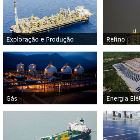
Exploração e Produção
Refino
Gás
Energia Elé